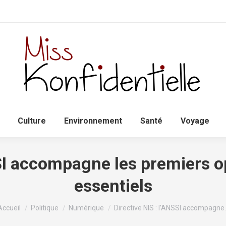
Accueil
Politique
Culture
Environnem
Culture
Environnement
Santé
Voyage
SSI accompagne les premiers o
essentiels
Vous êtes ici :
Accueil
Politique
Numérique
Directive NIS : l’ANSSI accompagne