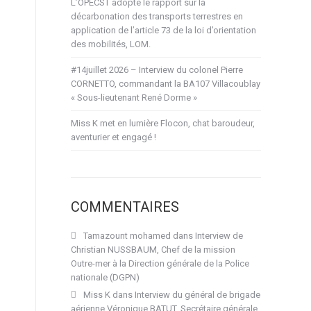
L’OPECST adopte le rapport sur la
décarbonation des transports terrestres en
application de l’article 73 de la loi d’orientation
des mobilités, LOM.
#14juillet 2026 – Interview du colonel Pierre
CORNETTO, commandant la BA107 Villacoublay
« Sous-lieutenant René Dorme »
Miss K met en lumière Flocon, chat baroudeur,
aventurier et engagé !
COMMENTAIRES
Tamazount mohamed
dans
Interview de
Christian NUSSBAUM, Chef de la mission
Outre-mer à la Direction générale de la Police
nationale (DGPN)
Miss K
dans
Interview du général de brigade
aérienne Véronique BATUT, Secrétaire générale