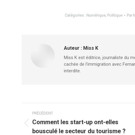
Catégories :
Numérique
,
Politique
Par
M
Auteur :
Miss K
Miss K est éditrice, journaliste du m
cachée de l'immigration avec Fernan
interdite.
Navigation
PRÉCÉDENT
article
Comment les start-up ont-elles
Article
bousculé le secteur du tourisme ?
précédent