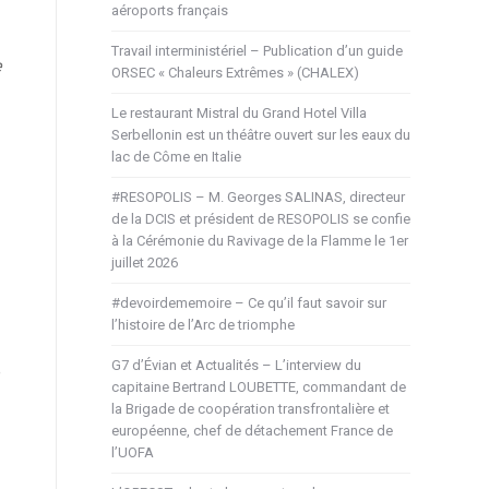
aéroports français
Travail interministériel – Publication d’un guide
e
ORSEC « Chaleurs Extrêmes » (CHALEX)
Le restaurant Mistral du Grand Hotel Villa
Serbellonin est un théâtre ouvert sur les eaux du
lac de Côme en Italie
#RESOPOLIS – M. Georges SALINAS, directeur
de la DCIS et président de RESOPOLIS se confie
à la Cérémonie du Ravivage de la Flamme le 1er
juillet 2026
#devoirdememoire – Ce qu’il faut savoir sur
l’histoire de l’Arc de triomphe
G7 d’Évian et Actualités – L’interview du
e
capitaine Bertrand LOUBETTE, commandant de
la Brigade de coopération transfrontalière et
européenne, chef de détachement France de
l’UOFA