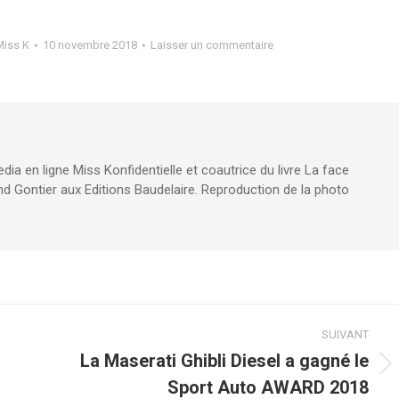
iss K
10 novembre 2018
Laisser un commentaire
edia en ligne Miss Konfidentielle et coautrice du livre La face
d Gontier aux Editions Baudelaire. Reproduction de la photo
SUIVANT
La Maserati Ghibli Diesel a gagné le
Article
Sport Auto AWARD 2018
suivant